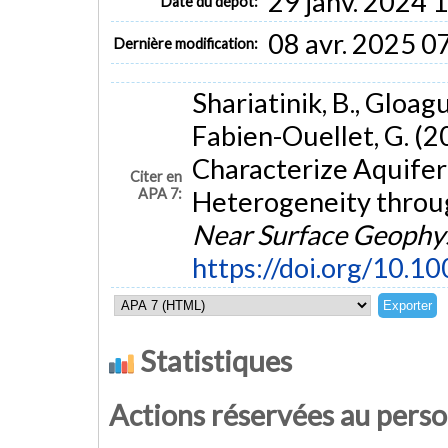
29 janv. 2024 
Date du dépôt:
08 avr. 2025 0
Dernière modification:
Shariatinik, B., Gloagu
Fabien-Ouellet, G. (2
Characterize Aquifer
Citer en
APA 7:
Heterogeneity throug
Near Surface Geophy
https://doi.org/10.1
Statistiques
Actions réservées au pers