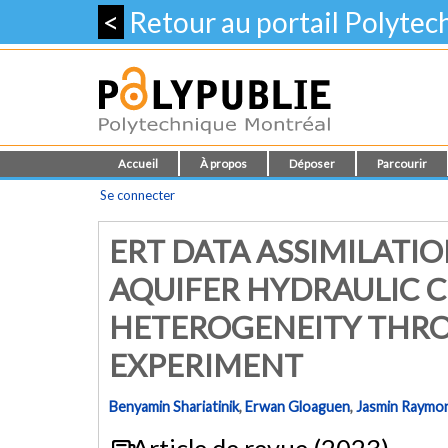
<
Retour au portail Polyte
Accueil
À propos
Déposer
Parcourir
Se connecter
ERT DATA ASSIMILATI
AQUIFER HYDRAULIC 
HETEROGENEITY THRO
EXPERIMENT
Benyamin Shariatinik
,
Erwan Gloaguen
,
Jasmin Raymo
Article de revue (2023)