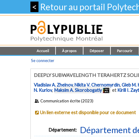
<
Retour au portail Polyte
Accueil
À propos
Déposer
Parcourir
Se connecter
DEEPLY SUBWAVELENGTH TERAHERTZ SOLID
Vladislav A. Zhelnov
,
Nikita V. Chernomyrdin
,
Gleb M. 
N. Kurlov
,
Maksim A. Skorobogatiy
et
Kirill I. Za
Communication écrite (2023)
Un lien externe est disponible pour ce document
Département de
Département: