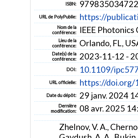
97983503472
ISBN:
https://publica
URL de PolyPublie:
Nom de la
IEEE Photonics
conférence:
Lieu de la
Orlando, FL, US
conférence:
Date(s) de la
2023-11-12 - 2
conférence:
10.1109/ipc57
DOI:
https://doi.or
URL officielle:
29 janv. 2024 1
Date du dépôt:
Dernière
08 avr. 2025 14
modification:
Zhelnov, V. A., Cherno
Gavdush, A. A., Bukin, V