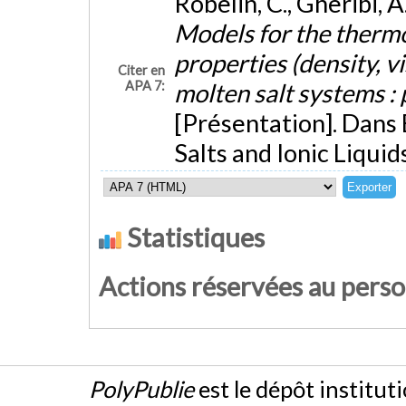
Robelin, C., Gheribi, A
Models for the therm
properties (density, vi
Citer en
APA 7:
molten salt systems : 
[Présentation]. Dan
Salts and Ionic Liquid
Statistiques
Actions réservées au pers
PolyPublie
est le dépôt institut