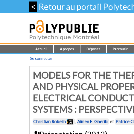
<
Retour au portail Polyte
Accueil
À propos
Déposer
Parcourir
Se connecter
MODELS FOR THE THE
AND PHYSICAL PROPERT
ELECTRICAL CONDUCTI
SYSTEMS : PERSPECTIV
Christian Robelin
,
Aïmen E. Gheribi
et
Patrice C
Présentation (2012)