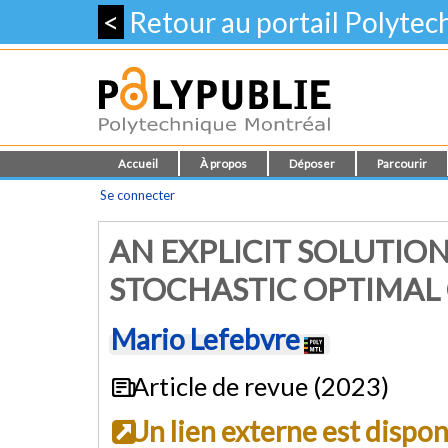
<
Retour au portail Polyte
Accueil
À propos
Déposer
Parcourir
Se connecter
AN EXPLICIT SOLUTION
STOCHASTIC OPTIMAL
Mario Lefebvre
Article de revue (2023)
Un lien externe est dispo