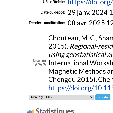
https://doi.o
URL officielle:
29 janv. 2024 
Date du dépôt:
08 avr. 2025 1
Dernière modification:
Chouteau, M. C., Shams
2015).
Regional-resid
using geostatistical 
Citer en
International Worksho
APA 7:
Magnetic Methods an
Chengdu 2015), Chen
https://doi.org/10.
Statistiques