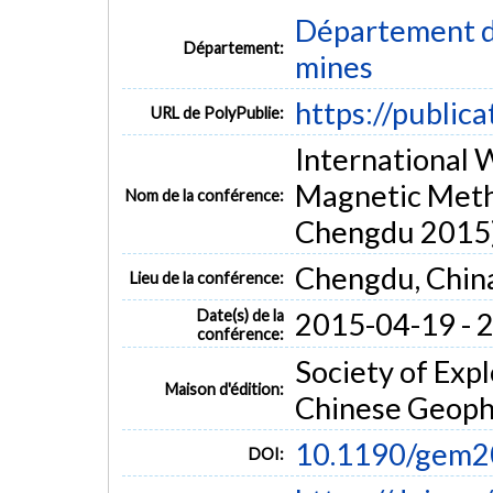
Département de
Département:
mines
https://public
URL de PolyPublie:
International W
Magnetic Meth
Nom de la conférence:
Chengdu 2015
Chengdu, Chin
Lieu de la conférence:
Date(s) de la
2015-04-19 - 
conférence:
Society of Exp
Maison d'édition:
Chinese Geophy
10.1190/gem2
DOI: