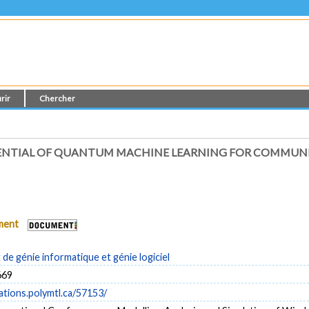
rir
Chercher
TENTIAL OF QUANTUM MACHINE LEARNING FOR COMMU
ument
e génie informatique et génie logiciel
669
cations.polymtl.ca/57153/