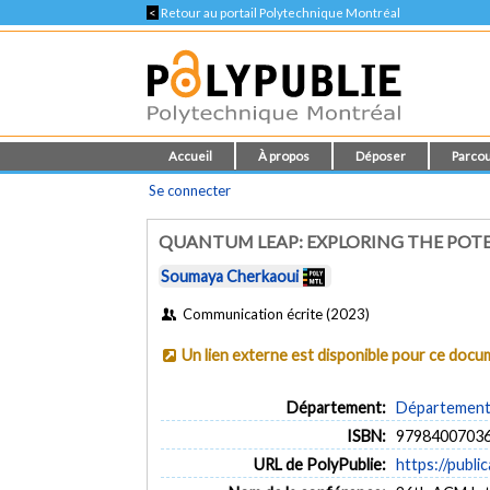
<
Retour au portail Polytechnique Montréal
Accueil
À propos
Déposer
Parcou
Se connecter
QUANTUM LEAP: EXPLORING THE PO
Soumaya Cherkaoui
Communication écrite (2023)
Un lien externe est disponible pour ce doc
Département:
Département d
ISBN:
9798400703
URL de PolyPublie:
https://publi