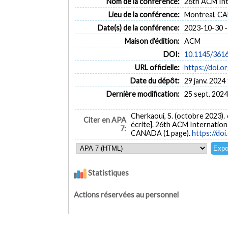
Nom de la conférence:
26th ACM Int
Lieu de la conférence:
Montreal, 
Date(s) de la conférence:
2023-10-30 -
Maison d'édition:
ACM
DOI:
10.1145/361
URL officielle:
https://doi.
Date du dépôt:
29 janv. 2024
Dernière modification:
25 sept. 2024
Cherkaoui, S. (octobre 2023).
Citer en APA
écrite]. 26th ACM Internation
7:
CANADA (1 page).
https://do
Statistiques
Actions réservées au personnel