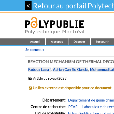
<
Retour au portail Polyte
Accueil
À propos
Déposer
Parcourir
Se connecter
REACTION MECHANISM OF THERMAL DEC
Fadoua Laasri
,
Adrian Carrillo Garcia
,
Mohammad Lati
Article de revue (2023)
Un lien externe est disponible pour ce document
Département:
Département de génie chim
Centre de recherche:
PEARL - Laboratoire de rec
URL de PolyPublie:
https://publications.polymtl