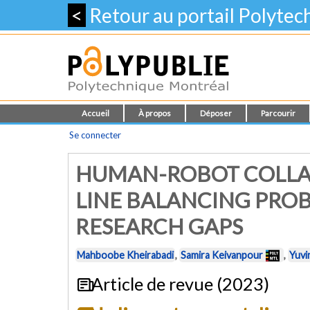
<
Retour au portail Polyte
Accueil
À propos
Déposer
Parcourir
Se connecter
HUMAN-ROBOT COLLA
LINE BALANCING PRO
RESEARCH GAPS
Mahboobe Kheirabadi
,
Samira Keivanpour
,
Yuvi
Article de revue (2023)