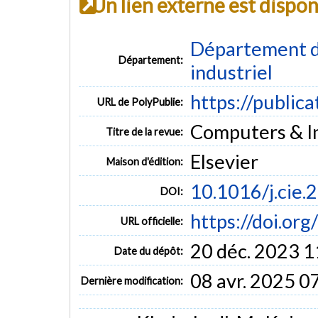
Un lien externe est dispo
Département d
Département:
industriel
https://public
URL de PolyPublie:
Computers & In
Titre de la revue:
Elsevier
Maison d'édition:
10.1016/j.cie
DOI:
https://doi.or
URL officielle:
20 déc. 2023 1
Date du dépôt:
08 avr. 2025 0
Dernière modification: