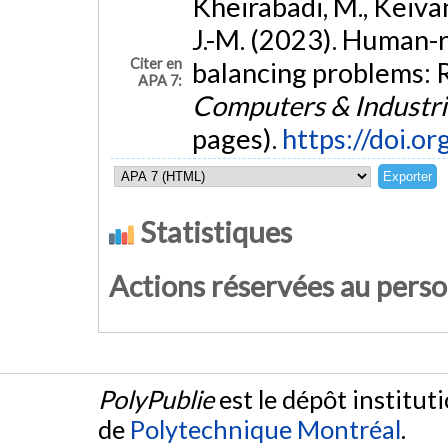
Kheirabadi, M., Keivanp
J.-M. (2023). Human-r
Citer en
balancing problems: 
APA 7:
Computers & Industri
pages).
https://doi.o
Statistiques
Actions réservées au pers
PolyPublie
est le dépôt institut
de
Polytechnique Montréal
.