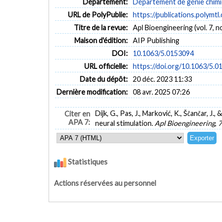
Département:
Département de génie chim
URL de PolyPublie:
https://publications.polymtl
Titre de la revue:
Apl Bioengineering (vol. 7, n
Maison d'édition:
AIP Publishing
DOI:
10.1063/5.0153094
URL officielle:
https://doi.org/10.1063/5.
Date du dépôt:
20 déc. 2023 11:33
Dernière modification:
08 avr. 2025 07:26
Dijk, G., Pas, J., Marković, K., Ščančar,
Citer en
APA 7:
neural stimulation.
Apl Bioengineering
,
7
Statistiques
Actions réservées au personnel