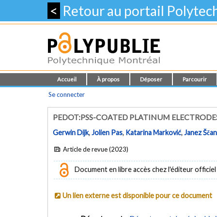
<
Retour au portail Polyte
Accueil
À propos
Déposer
Parcourir
Se connecter
PEDOT:PSS-COATED PLATINUM ELECTRODE
Gerwin Dijk
,
Jolien Pas
,
Katarina Marković
,
Janez Ščan
Article de revue (2023)
Document en libre accès chez l'éditeur officiel
Un lien externe est disponible pour ce document