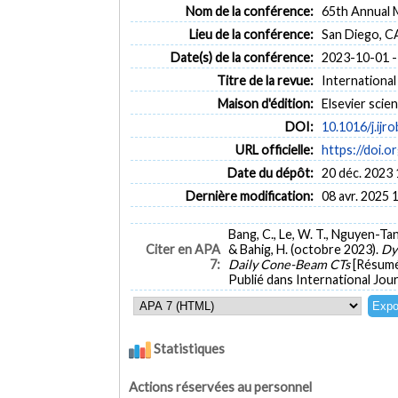
Nom de la conférence:
65th Annual 
Lieu de la conférence:
San Diego, C
Date(s) de la conférence:
2023-10-01 -
Titre de la revue:
International
Maison d'édition:
Elsevier scien
DOI:
10.1016/j.ijr
URL officielle:
https://doi.o
Date du dépôt:
20 déc. 2023 
Dernière modification:
08 avr. 2025 
Bang, C., Le, W. T., Nguyen-Tan, 
Citer en APA
& Bahig, H. (octobre 2023).
Dy
7:
Daily Cone-Beam CTs
[Résumé
Publié dans International Jou
Statistiques
Actions réservées au personnel