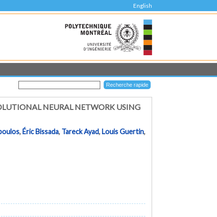
English
VOLUTIONAL NEURAL NETWORK USING
poulos
,
Éric Bissada
,
Tareck Ayad
,
Louis Guertin
,