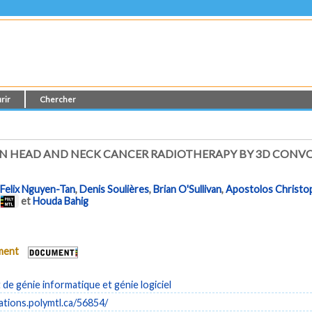
rir
Chercher
S IN HEAD AND NECK CANCER RADIOTHERAPY BY 3D CON
Felix Nguyen-Tan
,
Denis Soulières
,
Brian O'Sullivan
,
Apostolos Christo
et
Houda Bahig
ument
e génie informatique et génie logiciel
cations.polymtl.ca/56854/