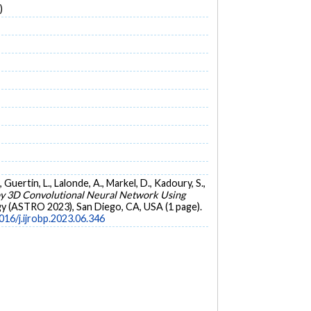
)
, Guertin, L., Lalonde, A., Markel, D., Kadoury, S.,
 by 3D Convolutional Neural Network Using
y (ASTRO 2023), San Diego, CA, USA (1 page).
016/j.ijrobp.2023.06.346