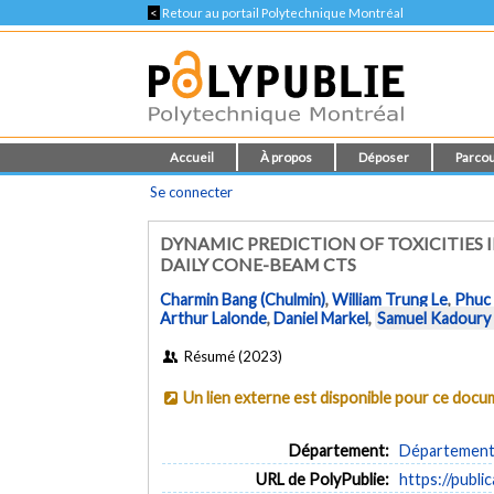
<
Retour au portail Polytechnique Montréal
Accueil
À propos
Déposer
Parcou
Se connecter
DYNAMIC PREDICTION OF TOXICITIE
DAILY CONE-BEAM CTS
Charmin Bang (Chulmin)
,
William Trung Le
,
Phuc 
Arthur Lalonde
,
Daniel Markel
,
Samuel Kadoury
Résumé (2023)
Un lien externe est disponible pour ce doc
Département:
Département d
URL de PolyPublie:
https://publi