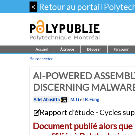
<
Retour au portail Polyte
Accueil
À propos
Déposer
Parcourir
Se connecter
AI-POWERED ASSEMBL
DISCERNING MALWARE
Adel Abusitta
,
M. Li
et
B. Fung
Rapport d'étude - Cycles sup
Document publié alors que l