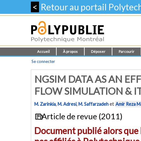
<
Retour au portail Polyte
Accueil
À propos
Déposer
Parcourir
Se connecter
NGSIM DATA AS AN EFF
FLOW SIMULATION & I
M. Zarinkia
,
M. Adresi
,
M. Saffarzadeh
et
Amir Reza 
Article de revue (2011)
Document publié alors que l