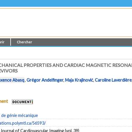
rir
Chercher
CHANICAL PROPERTIES AND CARDIAC MAGNETIC RESONA
RVIVORS
xence Abasq
,
Grégor Andelfinger
,
Maja Krajinović
,
Caroline Laverdière
ument
de génie mécanique
cations.polymtl.ca/56593/
 Journal of Cardiovascular Imaging (vol. 39)