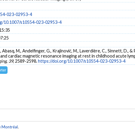
554-023-02953-4
org/10.1007/s10554-023-02953-4
15:35
07:25
., Abasq, M., Andelfinger, G., Krajinović, M., Laverdière, C., Sinnett, D.,
 and cardiac magnetic resonance imaging at rest in childhood acute lym
ging
,
39
, 2589-2598.
https://doi.org/10.1007/s10554-023-02953-4
e Montréal
.