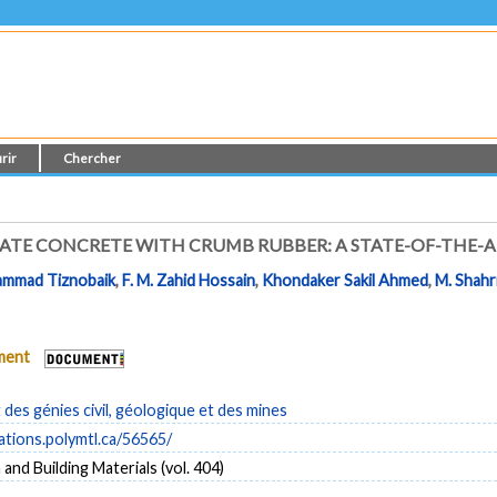
rir
Chercher
ATE CONCRETE WITH CRUMB RUBBER: A STATE-OF-THE-A
mmad Tiznobaik
,
F. M. Zahid Hossain
,
Khondaker Sakil Ahmed
,
M. Shahr
ument
es génies civil, géologique et des mines
cations.polymtl.ca/56565/
and Building Materials (vol. 404)