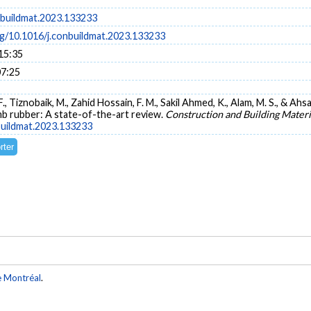
nbuildmat.2023.133233
rg/10.1016/j.conbuildmat.2023.133233
15:35
07:25
, F., Tiznobaik, M., Zahid Hossain, F. M., Sakil Ahmed, K., Alam, M. S., & A
b rubber: A state-of-the-art review.
Construction and Building Materi
nbuildmat.2023.133233
e Montréal
.