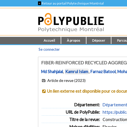
<
Retour au portail Polytechnique Montréal
Accueil
À propos
Déposer
Parcou
Se connecter
FIBER-REINFORCED RECYCLED AGGREG
Md Shahjalal
,
Kamrul Islam
,
Farnaz Batool
,
Moha
Article de revue (2023)
Un lien externe est disponible pour ce doc
Département:
Département d
URL de PolyPublie:
https://publi
Titre de la revue:
Construction 
Maison d'édition:
Elsevier