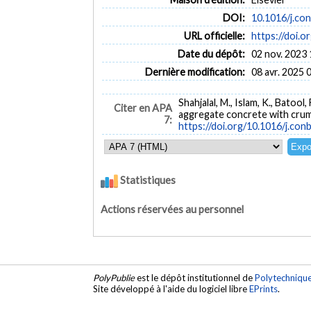
DOI:
10.1016/j.co
URL officielle:
https://doi.o
Date du dépôt:
02 nov. 2023 
Dernière modification:
08 avr. 2025 
Shahjalal, M., Islam, K., Batool
Citer en APA
aggregate concrete with crum
7:
https://doi.org/10.1016/j.co
Statistiques
Actions réservées au personnel
PolyPublie
est le dépôt institutionnel de
Polytechniqu
Site développé à l'aide du logiciel libre
EPrints
.