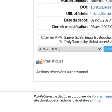
Maison d'édition:
American Che
DOI:
10.1021/acse
URL officielle:
https://doi.
Date du dépôt:
02 nov. 2023 
Dernière modification:
08 avr. 2025 
Citer en APA
Sauvé, S., Barbeau, B., Boucha
7:
Polyfluoroalkyl Substances?
A
Statistiques
Actions réservées au personnel
PolyPublie
est le dépôt institutionnel de
Polytechniqu
Site développé à l'aide du logiciel libre
EPrints
.