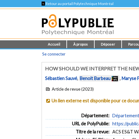
<
Retour au portail Polytechnique Montréal
Accueil
À propos
Déposer
Parcou
Se connecter
HOW SHOULD WE INTERPRET THE NEW
Sébastien Sauvé
,
Benoit Barbeau
,
Maryse F
Article de revue (2023)
Un lien externe est disponible pour ce doc
Département:
Département d
URL de PolyPublie:
https://publi
Titre de la revue:
ACS ES&T Wate