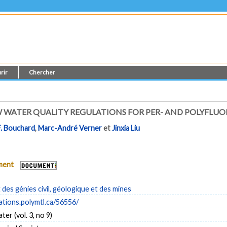
rir
Chercher
 WATER QUALITY REGULATIONS FOR PER- AND POLYFLUO
. Bouchard
,
Marc-André Verner
et
Jinxia Liu
ument
es génies civil, géologique et des mines
cations.polymtl.ca/56556/
r (vol. 3, no 9)