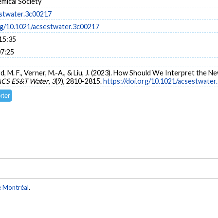
mical Society
stwater.3c00217
org/10.1021/acsestwater.3c00217
15:35
07:25
rd, M. F., Verner, M.-A., & Liu, J. (2023). How Should We Interpret the
CS ES&T Water
,
3
(9), 2810-2815.
https://doi.org/10.1021/acsestwate
e Montréal
.