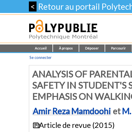
<
Retour au portail Polyte
Accueil
À propos
Déposer
Parcourir
Se connecter
ANALYSIS OF PARENTA
SAFETY IN STUDENT'S
EMPHASIS ON WALKIN
Amir Reza Mamdoohi
et
M.
Article de revue (2015)