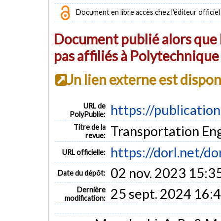
Document en libre accès chez l'éditeur officiel
Document publié alors que l
pas affiliés à Polytechniqu
Un lien externe est dispo
URL de
https://publicatio
PolyPublie:
Titre de la
Transportation Engi
revue:
https://dorl.net/d
URL officielle:
02 nov. 2023 15:3
Date du dépôt:
Dernière
25 sept. 2024 16:
modification: