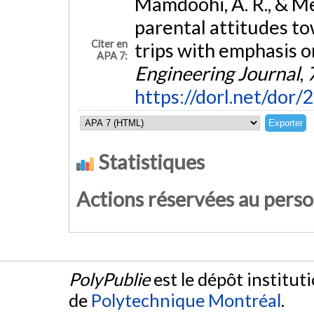
Mamdoohi, A. R., & Me
parental attitudes to
Citer en
trips with emphasis o
APA 7:
Engineering Journal
,
https://dorl.net/dor
Statistiques
Actions réservées au pers
PolyPublie
est le dépôt institut
de
Polytechnique Montréal
.