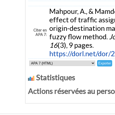
Mahpour, A., & Mamdoo
effect of traffic ass
origin-destination mat
Citer en
APA 7:
fuzzy flow method.
J
16
(3), 9 pages.
https://dorl.net/dor
Statistiques
Actions réservées au pers