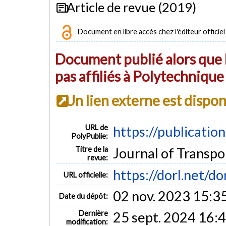
Article de revue (2019)
Document en libre accès chez l'éditeur officiel
Document publié alors que l
pas affiliés à Polytechniqu
Un lien externe est dispo
URL de
https://publicatio
PolyPublie:
Titre de la
Journal of Transpor
revue:
https://dorl.net/d
URL officielle:
02 nov. 2023 15:3
Date du dépôt:
Dernière
25 sept. 2024 16:
modification: