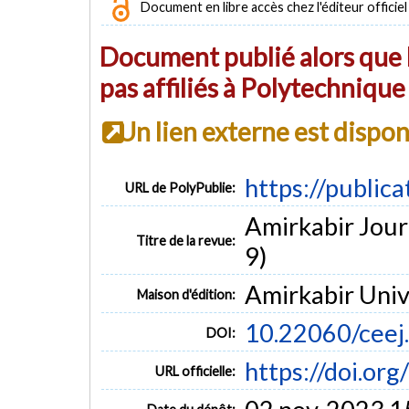
Document en libre accès chez l'éditeur officiel
Document publié alors que l
pas affiliés à Polytechniqu
Un lien externe est dispo
https://public
URL de PolyPublie:
Amirkabir Journ
Titre de la revue:
9)
Amirkabir Univ
Maison d'édition:
10.22060/ceej
DOI:
https://doi.or
URL officielle: