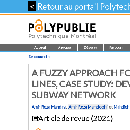
<
Retour au portail Polyte
Accueil
À propos
Déposer
Parcourir
Se connecter
A FUZZY APPROACH F
LINES, CASE STUDY: 
SUBWAY NETWORK
Amir Reza Mahdavi
,
Amir Reza Mamdoohi
et
Mahdieh 
Article de revue (2021)