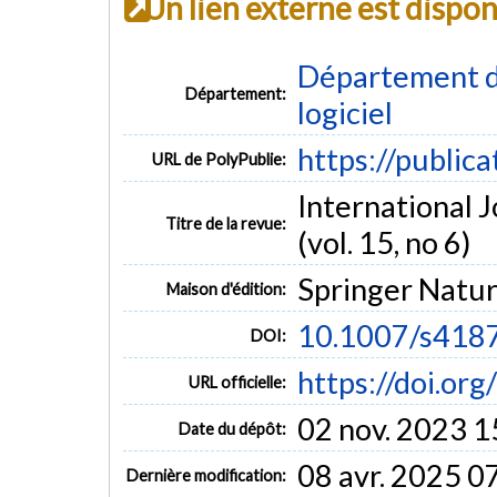
Un lien externe est dispo
Département de
Département:
logiciel
https://public
URL de PolyPublie:
International 
Titre de la revue:
(vol. 15, no 6)
Springer Natu
Maison d'édition:
10.1007/s418
DOI:
https://doi.o
URL officielle:
02 nov. 2023 1
Date du dépôt:
08 avr. 2025 0
Dernière modification: