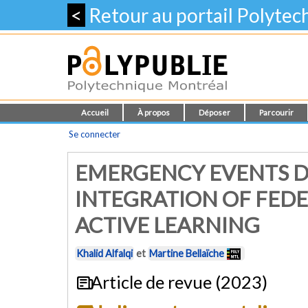
<
Retour au portail Polyte
Accueil
À propos
Déposer
Parcourir
Se connecter
EMERGENCY EVENTS D
INTEGRATION OF FED
ACTIVE LEARNING
Khalid Alfalqi
et
Martine Bellaïche
Article de revue (2023)