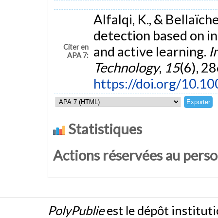
Alfalqi, K., & Bellaï
detection based on in
Citer en
and active learning.
I
APA 7:
Technology
,
15
(6), 2
https://doi.org/10.
Statistiques
Actions réservées au pers
PolyPublie
est le dépôt institut