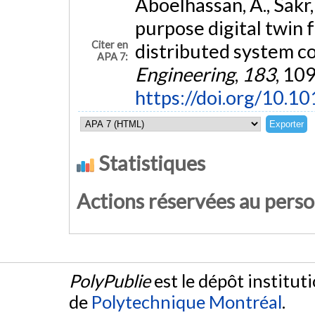
Aboelhassan, A., Sakr,
purpose digital twin
Citer en
distributed system c
APA 7:
Engineering
,
183
, 10
https://doi.org/10.1
Statistiques
Actions réservées au pers
PolyPublie
est le dépôt institut
de
Polytechnique Montréal
.