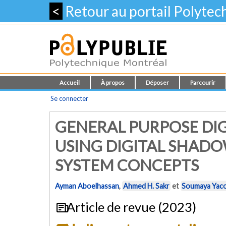
<
Retour au portail Polyte
Accueil
À propos
Déposer
Parcourir
Se connecter
GENERAL PURPOSE DI
USING DIGITAL SHAD
SYSTEM CONCEPTS
Ayman Aboelhassan
,
Ahmed H. Sakr
et
Soumaya Yac
Article de revue (2023)