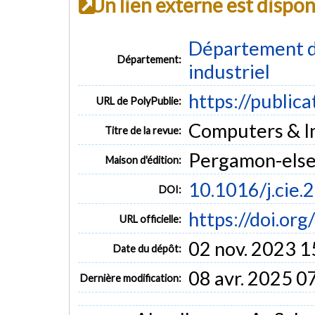
Un lien externe est dispo
Département d
Département:
industriel
https://public
URL de PolyPublie:
Computers & In
Titre de la revue:
Pergamon-elsev
Maison d'édition:
10.1016/j.cie
DOI:
https://doi.or
URL officielle:
02 nov. 2023 1
Date du dépôt:
08 avr. 2025 0
Dernière modification: