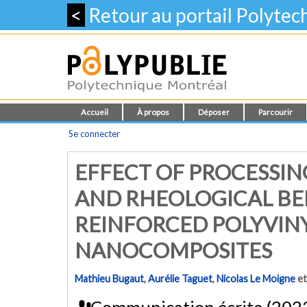
<
Retour au portail Polyte
Accueil
À propos
Déposer
Parcourir
Se connecter
EFFECT OF PROCESSIN
AND RHEOLOGICAL BE
REINFORCED POLYVIN
NANOCOMPOSITES
Mathieu Bugaut
,
Aurélie Taguet
,
Nicolas Le Moigne
e
Communication écrite (202