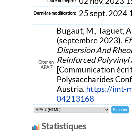
02 nov. 2023 1
Date du dépôt:
25 sept. 2024 
Dernière modification:
Bugaut, M., Taguet, A.
(septembre 2023).
Ef
Dispersion And Rheol
Reinforced Polyvinyl
Citer en
APA 7:
[Communication écrit
Polysaccharides Con
Austria.
https://imt-m
04213168
Statistiques