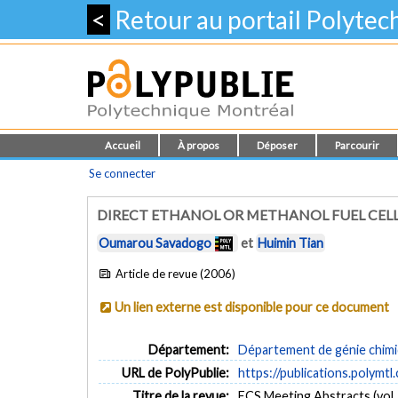
<
Retour au portail Polyte
Accueil
À propos
Déposer
Parcourir
Se connecter
DIRECT ETHANOL OR METHANOL FUEL CEL
Oumarou Savadogo
et
Huimin Tian
Article de revue (2006)
Un lien externe est disponible pour ce document
Département:
Département de génie chim
URL de PolyPublie:
https://publications.polymtl
Titre de la revue:
ECS Meeting Abstracts (vol