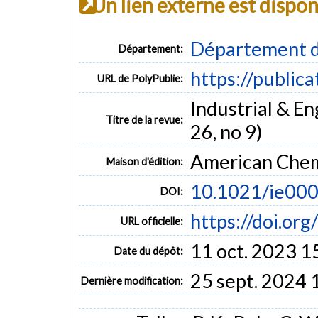
Un lien externe est dispo
Département d
Département:
https://public
URL de PolyPublie:
Industrial & E
Titre de la revue:
26, no 9)
American Chem
Maison d'édition:
10.1021/ie00
DOI:
https://doi.o
URL officielle:
11 oct. 2023 1
Date du dépôt:
25 sept. 2024 
Dernière modification: