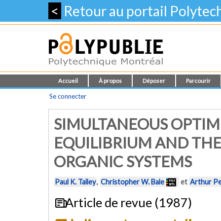
<
Retour au portail Polyte
Accueil
À propos
Déposer
Parcourir
Se connecter
SIMULTANEOUS OPTIM
EQUILIBRIUM AND TH
ORGANIC SYSTEMS
Paul K. Talley
,
Christopher W. Bale
et
Arthur Pe
Article de revue (1987)