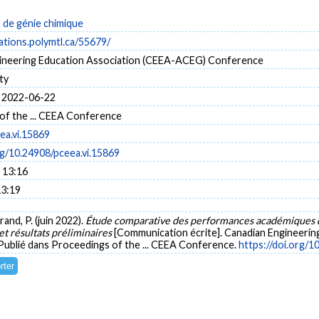
de génie chimique
cations.polymtl.ca/55679/
ineering Education Association (CEEA-ACEG) Conference
ty
 2022-06-22
of the ... CEEA Conference
ea.vi.15869
rg/10.24908/pceea.vi.15869
 13:16
13:19
arand, P. (juin 2022).
Étude comparative des performances académiques d'
et résultats préliminaires
[Communication écrite]. Canadian Engineeri
Publié dans Proceedings of the ... CEEA Conference.
https://doi.org/1