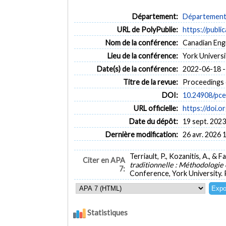
Département:
Département 
URL de PolyPublie:
https://publi
Nom de la conférence:
Canadian Eng
Lieu de la conférence:
York Universi
Date(s) de la conférence:
2022-06-18 -
Titre de la revue:
Proceedings 
DOI:
10.24908/pce
URL officielle:
https://doi.o
Date du dépôt:
19 sept. 2023
Dernière modification:
26 avr. 2026 
Terriault, P., Kozanitis, A., & F
Citer en APA
traditionnelle : Méthodologie 
7:
Conference, York University. 
Statistiques