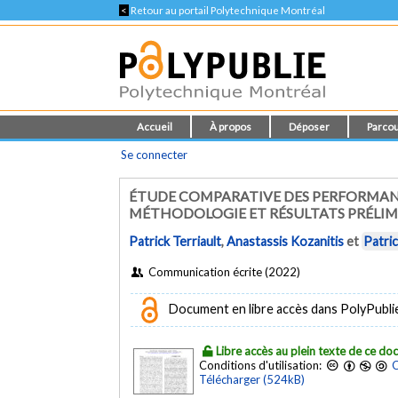
<
Retour au portail Polytechnique Montréal
Accueil
À propos
Déposer
Parcou
Se connecter
ÉTUDE COMPARATIVE DES PERFORMANC
MÉTHODOLOGIE ET RÉSULTATS PRÉLIM
Patrick Terriault
,
Anastassis Kozanitis
et
Patri
Communication écrite (2022)
Document en libre accès dans PolyPublie e
Libre accès au plein texte de ce d
Conditions d'utilisation:
C
Télécharger (524kB)