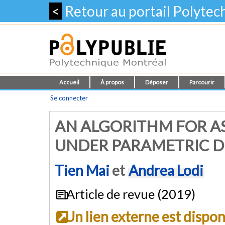
<
Retour au portail Polyte
Accueil
À propos
Déposer
Parcourir
Se connecter
AN ALGORITHM FOR A
UNDER PARAMETRIC D
Tien Mai
et
Andrea Lodi
Article de revue (2019)
Un lien externe est dispo