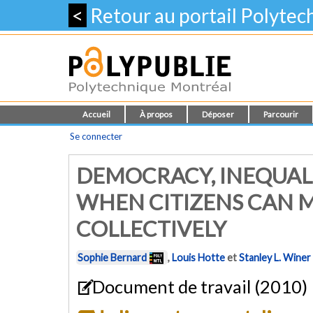
<
Retour au portail Polyte
Accueil
À propos
Déposer
Parcourir
Se connecter
DEMOCRACY, INEQUAL
WHEN CITIZENS CAN M
COLLECTIVELY
Sophie Bernard
,
Louis Hotte
et
Stanley L. Winer
Document de travail (2010)