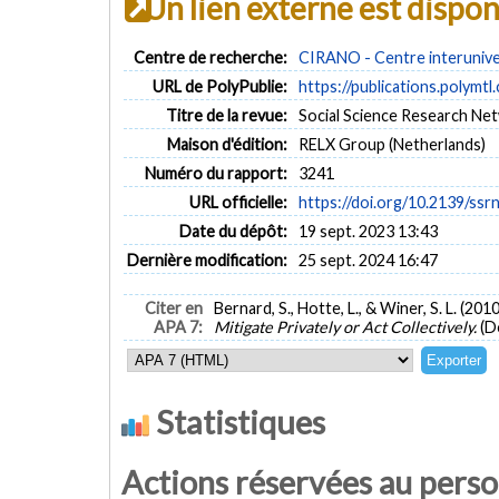
Un lien externe est dispo
Centre de recherche:
CIRANO - Centre interuniver
URL de PolyPublie:
https://publications.polymtl
Titre de la revue:
Social Science Research Ne
Maison d'édition:
RELX Group (Netherlands)
Numéro du rapport:
3241
URL officielle:
https://doi.org/10.2139/ssr
Date du dépôt:
19 sept. 2023 13:43
Dernière modification:
25 sept. 2024 16:47
Citer en
Bernard, S., Hotte, L., & Winer, S. L. (2010
APA 7:
Mitigate Privately or Act Collectively.
(D
Statistiques
Actions réservées au pers