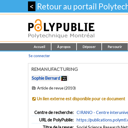
<
Retour au portail Polyte
Accueil
À propos
Déposer
Parcourir
Se connecter
REMANUFACTURING
Sophie Bernard
Article de revue (2010)
Un lien externe est disponible pour ce document
Centre de recherche:
CIRANO - Centre interuniver
URL de PolyPublie:
https://publications.polymtl
Titre de la revue:
Social Science Research Ne