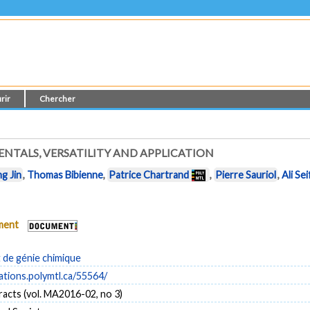
rir
Chercher
ENTALS, VERSATILITY AND APPLICATION
ing Jin
,
Thomas Bibienne
,
Patrice Chartrand
,
Pierre Sauriol
,
Ali Sei
ument
de génie chimique
cations.polymtl.ca/55564/
acts (vol. MA2016-02, no 3)