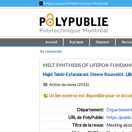
<
Retour au portail Polytechnique Montréal
Accueil
À propos
Déposer
Parcou
Se connecter
MELT SYNTHESIS OF LIFEPO4: FUNDAM
Majid Talebi-Esfandarani
,
Steeve Rousselot
,
Lil
Article de revue (2016)
Un lien externe est disponible pour ce doc
Département:
Département 
URL de PolyPublie:
https://publi
Titre de la revue:
Meeting abstr