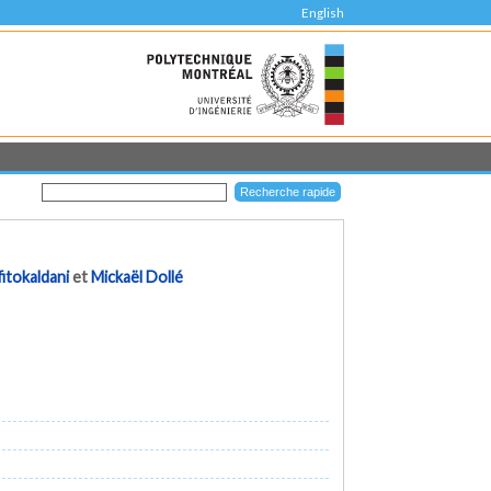
English
fitokaldani
et
Mickaël Dollé