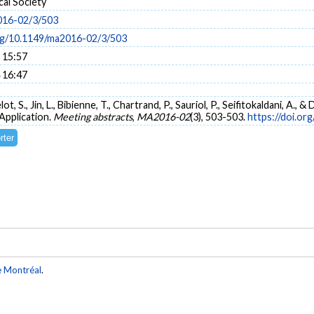
al Society
016-02/3/503
org/10.1149/ma2016-02/3/503
 15:57
 16:47
t, S., Jin, L., Bibienne, T., Chartrand, P., Sauriol, P., Seifitokaldani, A.,
Application.
Meeting abstracts
,
MA2016-02
(3), 503-503.
https://doi.o
e Montréal
.