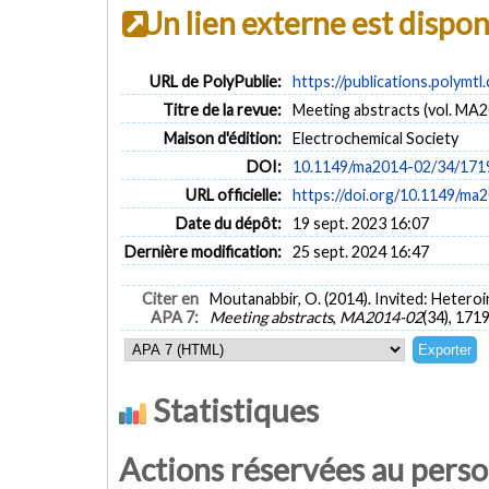
Un lien externe est dispo
URL de PolyPublie:
https://publications.polymtl
Titre de la revue:
Meeting abstracts (vol. MA2
Maison d'édition:
Electrochemical Society
DOI:
10.1149/ma2014-02/34/171
URL officielle:
https://doi.org/10.1149/ma
Date du dépôt:
19 sept. 2023 16:07
Dernière modification:
25 sept. 2024 16:47
Citer en
Moutanabbir, O. (2014). Invited: Hetero
APA 7:
Meeting abstracts
,
MA2014-02
(34), 171
Statistiques
Actions réservées au pers