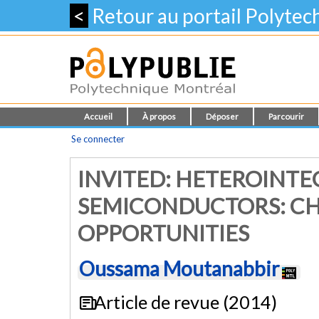
<
Retour au portail Polyte
Accueil
À propos
Déposer
Parcourir
Se connecter
INVITED: HETEROINTE
SEMICONDUCTORS: C
OPPORTUNITIES
Oussama Moutanabbir
Article de revue (2014)