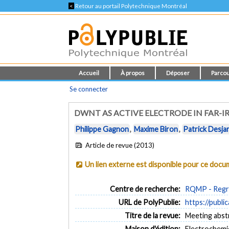
<
Retour au portail Polytechnique Montréal
Accueil
À propos
Déposer
Parcou
Se connecter
DWNT AS ACTIVE ELECTRODE IN FAR-
Philippe Gagnon
,
Maxime Biron
,
Patrick Desja
Article de revue (2013)
Un lien externe est disponible pour ce doc
Centre de recherche:
RQMP - Regro
URL de PolyPublie:
https://publi
Titre de la revue:
Meeting abstr
Maison d'édition:
Electrochemic