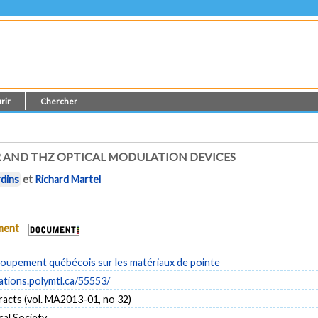
rir
Chercher
IR AND THZ OPTICAL MODULATION DEVICES
rdins
et
Richard Martel
ument
upement québécois sur les matériaux de pointe
cations.polymtl.ca/55553/
acts (vol. MA2013-01, no 32)
al Society