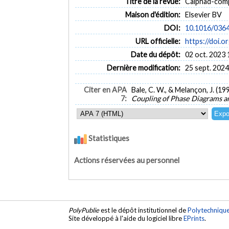
Titre de la revue:
Calphad-comp
Maison d'édition:
Elsevier BV
DOI:
10.1016/036
URL officielle:
https://doi
Date du dépôt:
02 oct. 2023 
Dernière modification:
25 sept. 2024
Citer en APA
Bale, C. W., & Melançon, J. 
7:
Coupling of Phase Diagrams 
Statistiques
Actions réservées au personnel
PolyPublie
est le dépôt institutionnel de
Polytechniqu
Site développé à l'aide du logiciel libre
EPrints
.