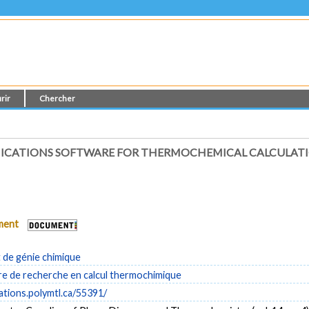
rir
Chercher
ICATIONS SOFTWARE FOR THERMOCHEMICAL CALCULAT
ument
de génie chimique
e de recherche en calcul thermochimique
cations.polymtl.ca/55391/