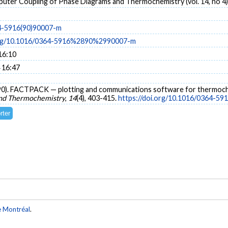
uter Coupling of Phase Diagrams and Thermochemistry (vol. 14, no 4)
4-5916(90)90007-m
.org/10.1016/0364-5916%2890%2990007-m
16:10
 16:47
(1990). FACTPACK — plotting and communications software for thermoch
and Thermochemistry
,
14
(4), 403-415.
https://doi.org/10.1016/0364-
e Montréal
.