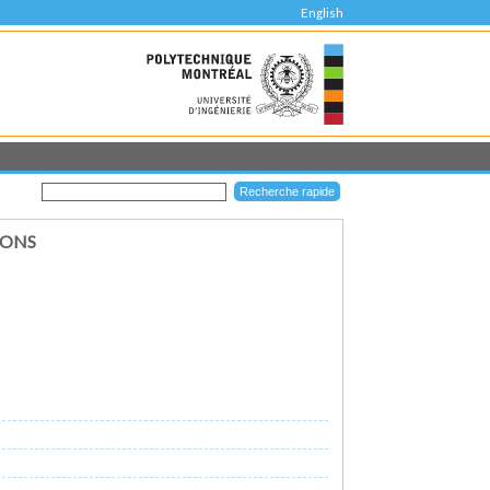
English
IONS