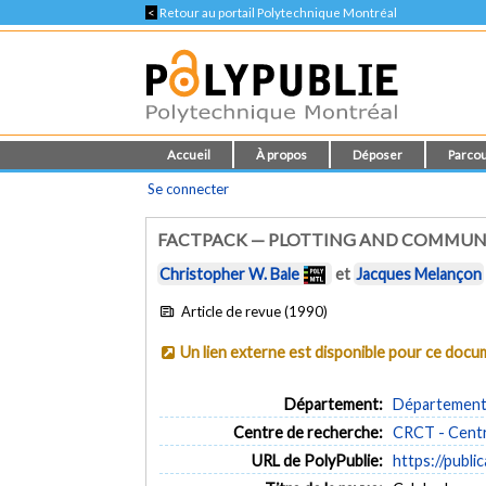
<
Retour au portail Polytechnique Montréal
Accueil
À propos
Déposer
Parcou
Se connecter
FACTPACK — PLOTTING AND COMMUN
Christopher W. Bale
et
Jacques Melançon
Article de revue (1990)
Un lien externe est disponible pour ce doc
Département:
Département 
Centre de recherche:
CRCT - Centr
URL de PolyPublie:
https://publi