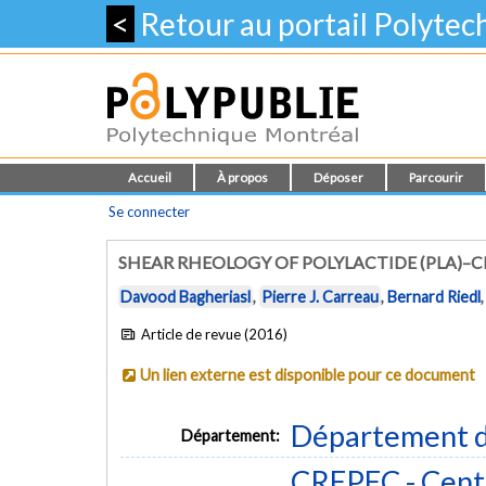
<
Retour au portail Polyte
Accueil
À propos
Déposer
Parcourir
Se connecter
SHEAR RHEOLOGY OF POLYLACTIDE (PLA)
Davood Bagheriasl
,
Pierre J. Carreau
,
Bernard Riedl
Article de revue (2016)
Un lien externe est disponible pour ce document
Département d
Département:
CREPEC - Centr