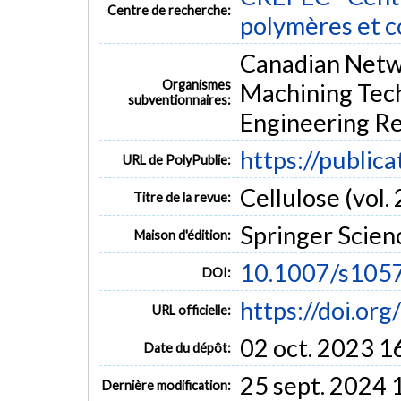
Centre de recherche:
polymères et 
Canadian Netwo
Organismes
Machining Tech
subventionnaires:
Engineering Re
https://public
URL de PolyPublie:
Cellulose (vol. 
Titre de la revue:
Springer Scie
Maison d'édition:
10.1007/s105
DOI:
https://doi.o
URL officielle:
02 oct. 2023 1
Date du dépôt:
25 sept. 2024 
Dernière modification: