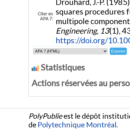
Drouhard, J.-P. (1985)
squares procedures fo
Citer en
APA 7:
multipole component
Engineering
,
13
(1), 4
https://doi.org/10.
Statistiques
Actions réservées au pers
PolyPublie
est le dépôt institut
de
Polytechnique Montréal
.