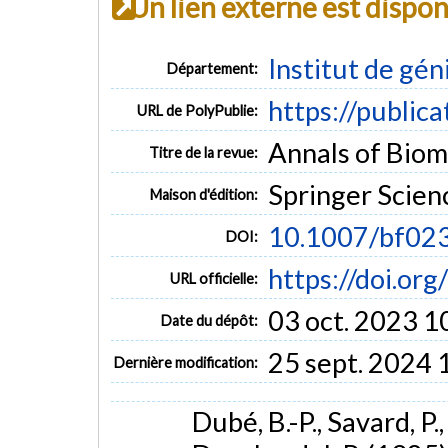
Un lien externe est dispo
Institut de gén
Département:
https://public
URL de PolyPublie:
Annals of Biome
Titre de la revue:
Springer Scie
Maison d'édition:
10.1007/bf02
DOI:
https://doi.o
URL officielle:
03 oct. 2023 1
Date du dépôt:
25 sept. 2024 
Dernière modification:
Dubé, B.-P., Savard, P.,