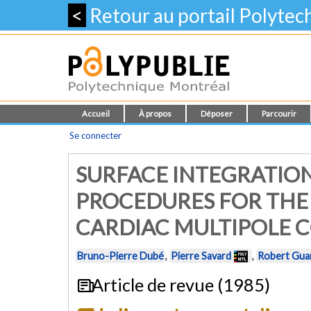
<
Retour au portail Polyte
Accueil
À propos
Déposer
Parcourir
Se connecter
SURFACE INTEGRATIO
PROCEDURES FOR THE
CARDIAC MULTIPOLE
Bruno-Pierre Dubé
,
Pierre Savard
,
Robert Gua
Article de revue (1985)