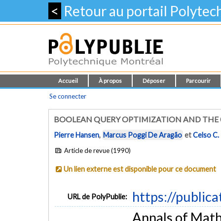
<
Retour au portail Polyte
Accueil
À propos
Déposer
Parcourir
Se connecter
BOOLEAN QUERY OPTIMIZATION AND THE 
Pierre Hansen
,
Marcus Poggi De Aragão
et
Celso C.
Article de revue (1990)
Un lien externe est disponible pour ce document
https://public
URL de PolyPublie:
Annals of Mathe