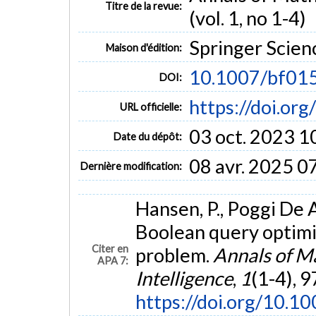
Titre de la revue:
(vol. 1, no 1-4)
Springer Scie
Maison d'édition:
10.1007/bf01
DOI:
https://doi.o
URL officielle:
03 oct. 2023 1
Date du dépôt:
08 avr. 2025 0
Dernière modification:
Hansen, P., Poggi De A
Boolean query optimi
Citer en
problem.
Annals of Ma
APA 7:
Intelligence
,
1
(1-4), 
https://doi.org/10.