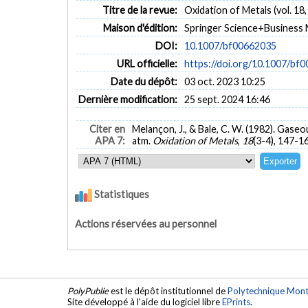
Titre de la revue:
Oxidation of Metals (vol. 18,
Maison d'édition:
Springer Science+Business 
DOI:
10.1007/bf00662035
URL officielle:
https://doi.org/10.1007/bf
Date du dépôt:
03 oct. 2023 10:25
Dernière modification:
25 sept. 2024 16:46
Citer en
Melançon, J., & Bale, C. W. (1982). Gase
APA 7:
atm.
Oxidation of Metals
,
18
(3-4), 147-1
Statistiques
Actions réservées au personnel
PolyPublie
est le dépôt institutionnel de
Polytechnique Mont
Site développé à l'aide du logiciel libre
EPrints
.