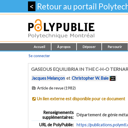
<
Retour au portail Polyte
Accueil
À propos
Déposer
Parcourir
Se connecter
GASEOUS EQUILIBRIA IN THE C-H-O TERNARY
Jacques Melançon
et
Christopher W. Bale
Article de revue (1982)
Un lien externe est disponible pour ce document
Renseignements
Département de génie métal
supplémentaires:
URL de PolyPublie:
https://publications.polymtl