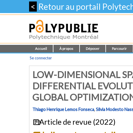
<
Retour au portail Polyte
Accueil
À propos
Déposer
Parcourir
Se connecter
LOW-DIMENSIONAL SP
DIFFERENTIAL EVOLUT
GLOBAL OPTIMIZATIO
Thiago Henrique Lemos Fonseca
,
Silvia Modesto Nas
Article de revue (2022)