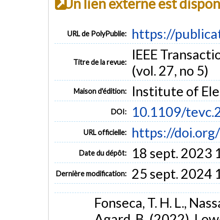
Un lien externe est dispo
https://public
URL de PolyPublie:
IEEE Transacti
Titre de la revue:
(vol. 27, no 5)
Institute of El
Maison d'édition:
10.1109/tevc
DOI:
https://doi.o
URL officielle:
18 sept. 2023 
Date du dépôt:
25 sept. 2024 
Dernière modification:
Fonseca, T. H. L., Nassa
Agard, B. (2022). Lo