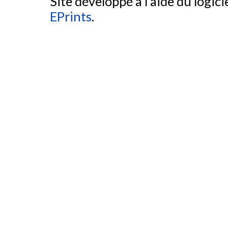
Site développé à l'aide du logicie
EPrints
.