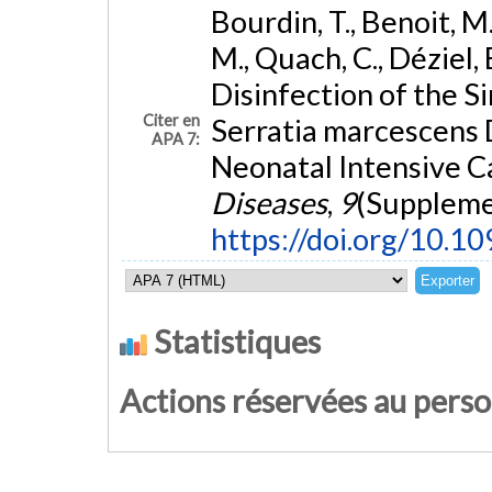
Bourdin, T., Benoit, M.
M., Quach, C., Déziel, 
Disinfection of the S
Citer en
Serratia marcescens 
APA 7:
Neonatal Intensive C
Diseases
,
9
(Suppleme
https://doi.org/10.1
Statistiques
Actions réservées au pers