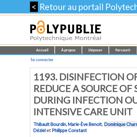
<
Retour au portail Polyte
Accueil
À propos
Déposer
Parcourir
Se connecter
1193. DISINFECTION O
REDUCE A SOURCE OF
DURING INFECTION O
INTENSIVE CARE UNIT
Thibault Bourdin
,
Marie-Ève Benoit
,
Dominique Char
Déziel
et
Philippe Constant