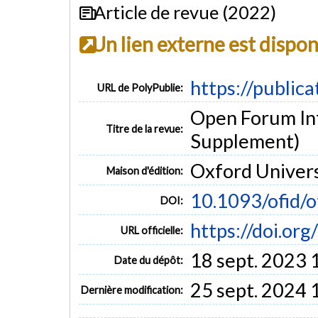
Article de revue (2022)
Un lien externe est dispo
https://public
URL de PolyPublie:
Open Forum Infe
Titre de la revue:
Supplement)
Oxford Univers
Maison d'édition:
10.1093/ofid/
DOI:
https://doi.or
URL officielle:
18 sept. 2023 
Date du dépôt:
25 sept. 2024 
Dernière modification: