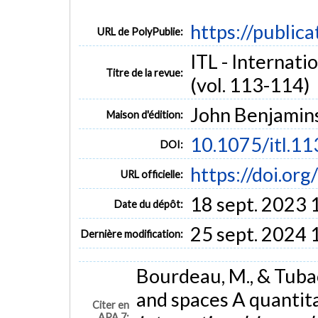
https://public
URL de PolyPublie:
ITL - Internati
Titre de la revue:
(vol. 113-114)
John Benjamin
Maison d'édition:
10.1075/itl.1
DOI:
https://doi.or
URL officielle:
18 sept. 2023 
Date du dépôt:
25 sept. 2024 
Dernière modification:
Bourdeau, M., & Tubac
and spaces A quantita
Citer en
APA 7: