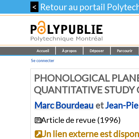
<
Retour au portail Polyte
Accueil
À propos
Déposer
Parcourir
Se connecter
PHONOLOGICAL PLANE
QUANTITATIVE STUDY 
Marc Bourdeau
et
Jean-Pie
Article de revue (1996)
Un lien externe est dispo