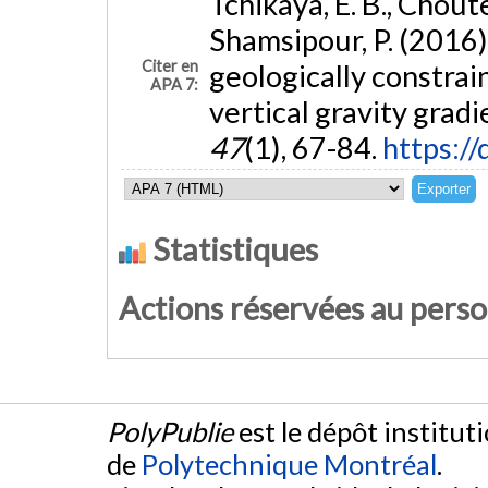
Tchikaya, E. B., Choute
Shamsipour, P. (2016
Citer en
geologically constrai
APA 7:
vertical gravity gradi
47
(1), 67-84.
https:/
Statistiques
Actions réservées au pers
PolyPublie
est le dépôt institut
de
Polytechnique Montréal
.