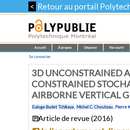
<
Retour au portail Polyte
Accueil
À propos
Déposer
Parcourir
Se connecter
3D UNCONSTRAINED A
CONSTRAINED STOCHA
AIRBORNE VERTICAL G
Euloge Budet Tchikaya
,
Michel C. Chouteau
,
Pierre 
Article de revue (2016)