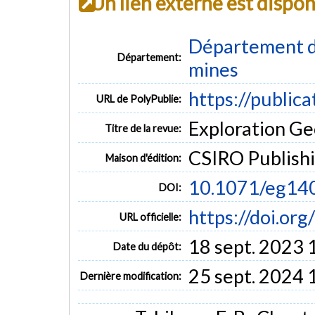
Un lien externe est dispo
Département de
Département:
mines
https://public
URL de PolyPublie:
Exploration Geo
Titre de la revue:
CSIRO Publish
Maison d'édition:
10.1071/eg14
DOI:
https://doi.or
URL officielle:
18 sept. 2023 
Date du dépôt:
25 sept. 2024 
Dernière modification: