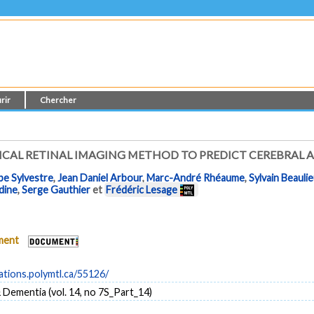
rir
Chercher
TICAL RETINAL IMAGING METHOD TO PREDICT CEREBRAL 
pe Sylvestre
,
Jean Daniel Arbour
,
Marc-André Rhéaume
,
Sylvain Beauli
dine
,
Serge Gauthier
et
Frédéric Lesage
ument
cations.polymtl.ca/55126/
 Dementia (vol. 14, no 7S_Part_14)