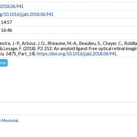
z.2018.06.941
rg/10.1016/j.jalz.2018.06.941
 14:57
 16:46
lvestre, J.-P., Arbour, J. D., Rhéaume, M.-A., Beaulieu, S., Chayer, C., Robil
, & Lesage, F. (2018). P2‐252: An amyloid ligand‐free optical retinal ima
ia
,
14
(7S_Part_14).
https://doi.org/10.1016/j.jalz.2018.06.941
e Montréal
.