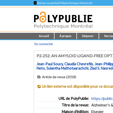
<
Retour au portail Polytechnique Montréal
Accueil
À propos
Déposer
Parcou
Se connecter
P2‐252: AN AMYLOID LIGAND‐FREE OP
Jean-Paul Soucy
,
Claudia Chevrefils
,
Jean-Philip
Neto
,
Sulantha Mathotaarachchi
,
Ziad S. Nasred
Article de revue (2018)
Un lien externe est disponible pour ce doc
URL de PolyPublie:
https://publi
Titre de la revue:
Alzheimer's &
Maison d'édition:
Elsevier