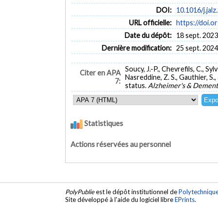
DOI:
10.1016/j.jal
URL officielle:
https://doi.o
Date du dépôt:
18 sept. 2023
Dernière modification:
25 sept. 2024
Soucy, J.-P., Chevrefils, C., Sy
Citer en APA
Nasreddine, Z. S., Gauthier, S.
7:
status.
Alzheimer's & Dement
Statistiques
Actions réservées au personnel
PolyPublie
est le dépôt institutionnel de
Polytechniqu
Site développé à l'aide du logiciel libre
EPrints
.