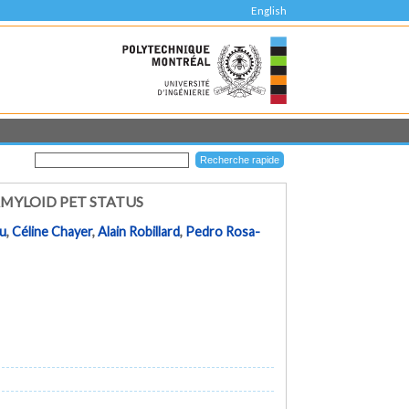
English
AMYLOID PET STATUS
eu
,
Céline Chayer
,
Alain Robillard
,
Pedro Rosa-