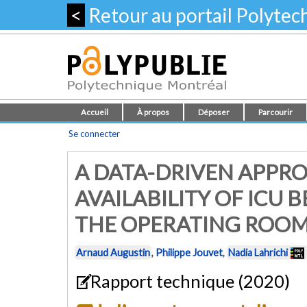
<
Retour au portail Polyte
Accueil
À propos
Déposer
Parcourir
Se connecter
A DATA-DRIVEN APPR
AVAILABILITY OF ICU 
THE OPERATING ROO
Arnaud Augustin
,
Philippe Jouvet
,
Nadia Lahrichi
Rapport technique (2020)