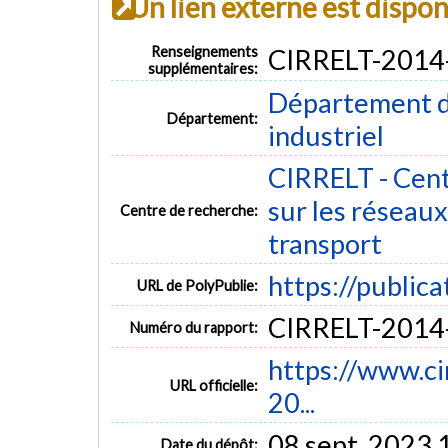
Un lien externe est dispo
Renseignements
CIRRELT-2014
supplémentaires:
Département d
Département:
industriel
CIRRELT - Cent
sur les réseaux 
Centre de recherche:
transport
https://public
URL de PolyPublie:
CIRRELT-2014
Numéro du rapport:
https://www.cir
URL officielle:
20...
08 sept. 2023 
Date du dépôt: