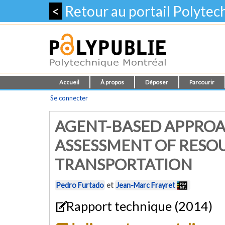
<
Retour au portail Polyte
Accueil
À propos
Déposer
Parcourir
Se connecter
AGENT-BASED APPROAC
ASSESSMENT OF RESOU
TRANSPORTATION
Pedro Furtado
et
Jean-Marc Frayret
Rapport technique (2014)