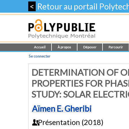
<
Retour au portail Polyte
Accueil
À propos
Déposer
Parcourir
Se connecter
DETERMINATION OF O
PROPERTIES FOR PHAS
STUDY: SOLAR ELECTRI
Aïmen E. Gheribi
Présentation (2018)