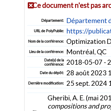
Ce document n'est pas ar
Département d
Département:
https://public
URL de PolyPublie:
Optimization 
Nom de la conférence:
Montréal, QC
Lieu de la conférence:
Date(s) de la
2018-05-07 - 
conférence:
28 août 2023 
Date du dépôt:
25 sept. 2024 
Dernière modification:
Gheribi, A. E. (mai 20
compositions and prop