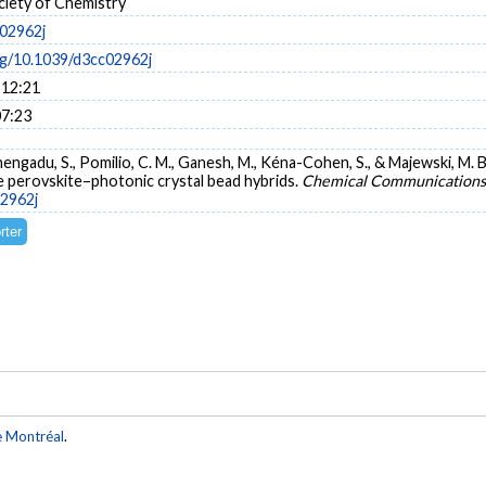
ciety of Chemistry
02962j
org/10.1039/d3cc02962j
 12:21
07:23
 Chengadu, S., Pomilio, C. M., Ganesh, M., Kéna-Cohen, S., & Majewski, M
e perovskite–photonic crystal bead hybrids.
Chemical Communications
02962j
e Montréal
.