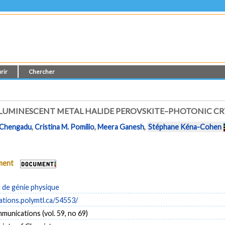
rir
Chercher
MINESCENT METAL HALIDE PEROVSKITE–PHOTONIC CRY
i Chengadu
,
Cristina M. Pomilio
,
Meera Ganesh
,
Stéphane Kéna-Cohen
ument
de génie physique
cations.polymtl.ca/54553/
unications (vol. 59, no 69)