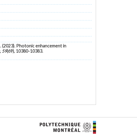
. B. (2023). Photonic enhancement in
,
59
(69), 10380-10383.