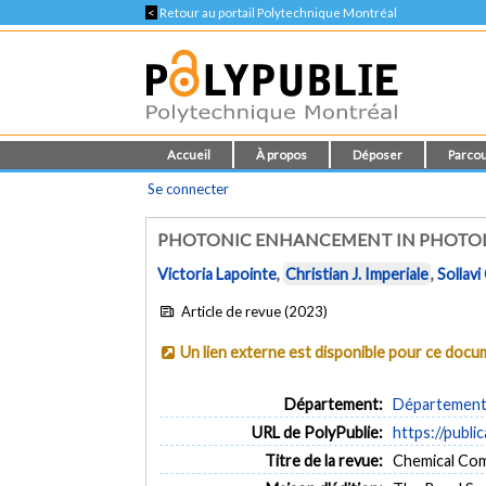
<
Retour au portail Polytechnique Montréal
Accueil
À propos
Déposer
Parcou
Se connecter
PHOTONIC ENHANCEMENT IN PHOTOLU
Victoria Lapointe
,
Christian J. Imperiale
,
Sollav
Article de revue (2023)
Un lien externe est disponible pour ce doc
Département:
Département 
URL de PolyPublie:
https://publi
Titre de la revue:
Chemical Comm