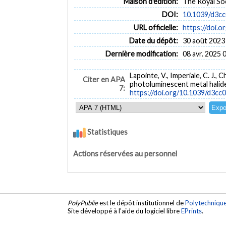
Maison d'édition:
The Royal So
DOI:
10.1039/d3cc
URL officielle:
https://doi.
Date du dépôt:
30 août 2023
Dernière modification:
08 avr. 2025 
Lapointe, V., Imperiale, C. J.,
Citer en APA
photoluminescent metal halid
7:
https://doi.org/10.1039/d3cc
Statistiques
Actions réservées au personnel
PolyPublie
est le dépôt institutionnel de
Polytechniqu
Site développé à l'aide du logiciel libre
EPrints
.