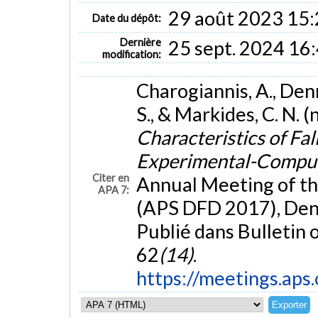
29 août 2023 15
Date du dépôt:
Dernière
25 sept. 2024 16
modification:
Charogiannis, A., Denn
S., & Markides, C. N.
Characteristics of Fal
Experimental-Compu
Citer en
Annual Meeting of th
APA 7:
(APS DFD 2017), Denv
Publié dans Bulletin 
62
(14)
.
https://meetings.ap