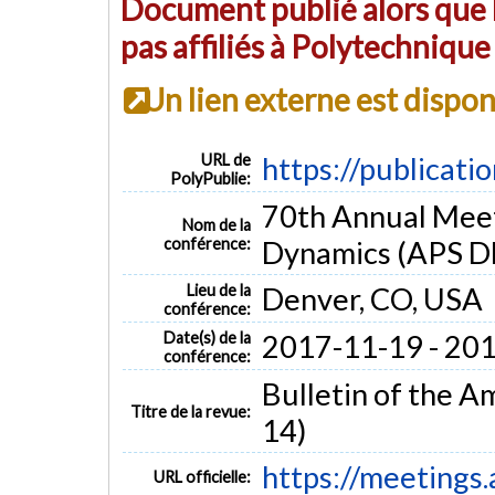
Document publié alors que l
pas affiliés à Polytechniqu
Un lien externe est dispo
URL de
https://publicati
PolyPublie:
70th Annual Meeti
Nom de la
conférence:
Dynamics (APS D
Lieu de la
Denver, CO, USA
conférence:
Date(s) de la
2017-11-19 - 20
conférence:
Bulletin of the Am
Titre de la revue:
14)
https://meetings
URL officielle: