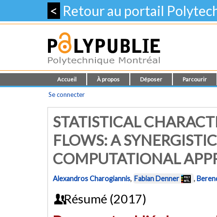
<
Retour au portail Polyte
Accueil
À propos
Déposer
Parcourir
Se connecter
STATISTICAL CHARACTE
FLOWS: A SYNERGISTI
COMPUTATIONAL APP
Alexandros Charogiannis
,
Fabian Denner
,
Beren
Résumé (2017)