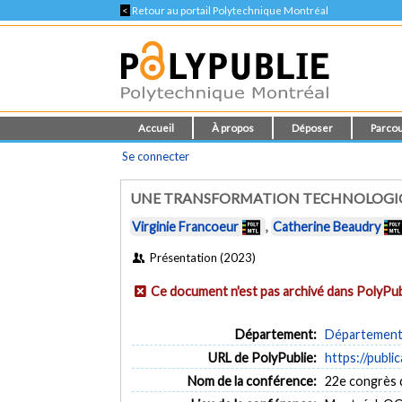
<
Retour au portail Polytechnique Montréal
Accueil
À propos
Déposer
Parcou
Se connecter
UNE TRANSFORMATION TECHNOLOGIQU
Virginie Francoeur
,
Catherine Beaudry
Présentation (2023)
Ce document n'est pas archivé dans PolyPub
Département:
Département 
URL de PolyPublie:
https://publi
Nom de la conférence:
22e congrès d