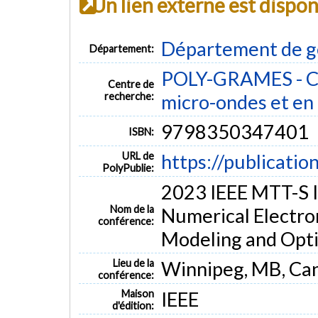
Un lien externe est dispo
Département de g
Département:
POLY-GRAMES - Ce
Centre de
recherche:
micro-ondes et en 
9798350347401
ISBN:
URL de
https://publicatio
PolyPublie:
2023 IEEE MTT-S I
Nom de la
Numerical Electro
conférence:
Modeling and Opt
Lieu de la
Winnipeg, MB, Ca
conférence:
Maison
IEEE
d'édition: