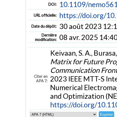
10.1109/nemo56
DOI:
https://doi.org/
URL officielle:
30 août 2023 12:
Date du dépôt:
Dernière
08 avr. 2025 14:4
modification:
Keivaan, S. A., Burasa,
Matrix for Future Pr
Communication Fron
Citer en
2023 IEEE MTT-S Int
APA 7:
Numerical Electroma
and Optimization (N
https://doi.org/10