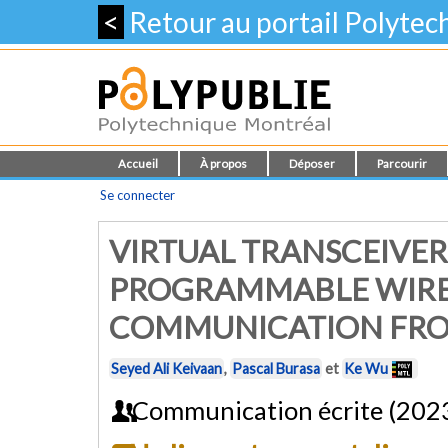
<
Retour au portail Polyte
Accueil
À propos
Déposer
Parcourir
Se connecter
VIRTUAL TRANSCEIVER
PROGRAMMABLE WIREL
COMMUNICATION FR
Seyed Ali Keivaan
,
Pascal Burasa
et
Ke Wu
Communication écrite (202