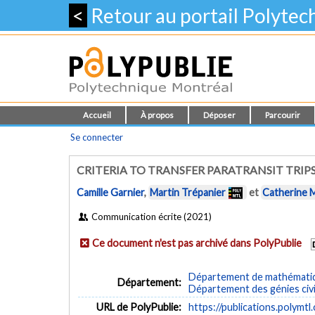
<
Retour au portail Polyte
Accueil
À propos
Déposer
Parcourir
Se connecter
CRITERIA TO TRANSFER PARATRANSIT TRIP
Camille Garnier
,
Martin Trépanier
et
Catherine 
Communication écrite (2021)
Ce document n'est pas archivé dans PolyPublie
Département de mathématiqu
Département:
Département des génies civi
URL de PolyPublie:
https://publications.polymtl