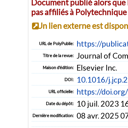
Document publié alors que l
pas affiliés à Polytechniqu
Un lien externe est dispo
https://public
URL de PolyPublie:
Journal of Com
Titre de la revue:
Elsevier Inc.
Maison d'édition:
10.1016/j.jcp.
DOI:
https://doi.or
URL officielle:
10 juil. 2023 1
Date du dépôt:
08 avr. 2025 0
Dernière modification: