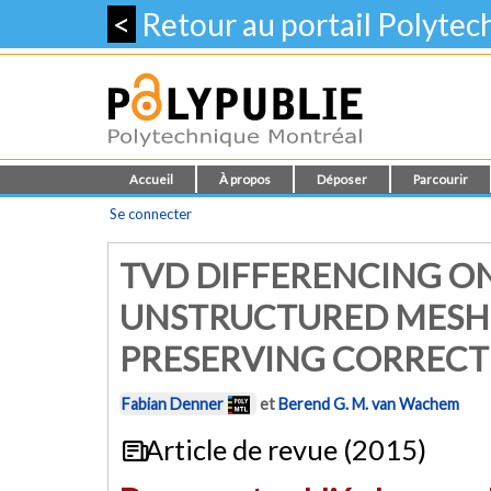
<
Retour au portail Polyte
Accueil
À propos
Déposer
Parcourir
Se connecter
TVD DIFFERENCING O
UNSTRUCTURED MESH
PRESERVING CORRECT
Fabian Denner
et
Berend G. M. van Wachem
Article de revue (2015)