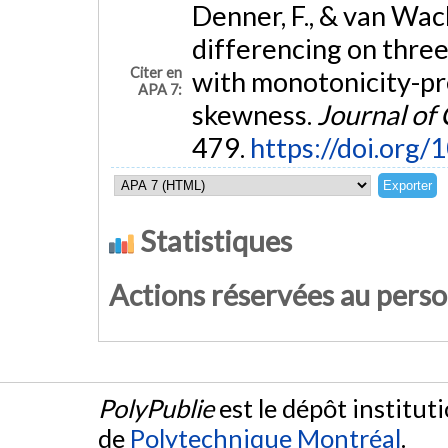
Denner, F., & van Wac
differencing on thre
Citer en
with monotonicity-pr
APA 7:
skewness.
Journal of
479.
https://doi.org/
Statistiques
Actions réservées au pers
PolyPublie
est le dépôt institut
de
Polytechnique Montréal
.