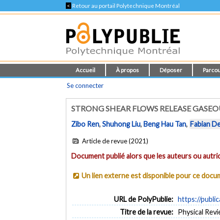
<
Retour au portail Polytechnique Montréal
Accueil
À propos
Déposer
Parcou
Se connecter
STRONG SHEAR FLOWS RELEASE GASEO
Zibo Ren
,
Shuhong Liu
,
Beng Hau Tan
,
Fabian D
Article de revue (2021)
Document publié alors que les auteurs ou autric
Un lien externe est disponible pour ce doc
URL de PolyPublie:
https://publi
Titre de la revue:
Physical Revie