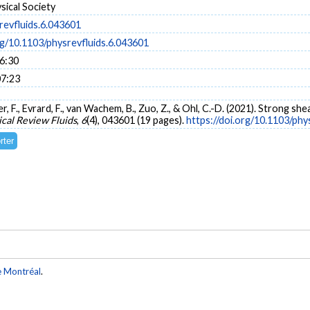
sical Society
revfluids.6.043601
rg/10.1103/physrevfluids.6.043601
16:30
07:23
enner, F., Evrard, F., van Wachem, B., Zuo, Z., & Ohl, C.-D. (2021). Strong
ical Review Fluids
,
6
(4), 043601 (19 pages).
https://doi.org/10.1103/phy
e Montréal
.