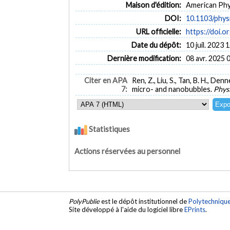
Maison d'édition:
American Phy
DOI:
10.1103/phys
URL officielle:
https://doi.o
Date du dépôt:
10 juil. 2023 
Dernière modification:
08 avr. 2025 
Citer en APA
Ren, Z., Liu, S., Tan, B. H., D
7:
micro- and nanobubbles.
Phys
Statistiques
Actions réservées au personnel
PolyPublie
est le dépôt institutionnel de
Polytechniqu
Site développé à l'aide du logiciel libre
EPrints
.