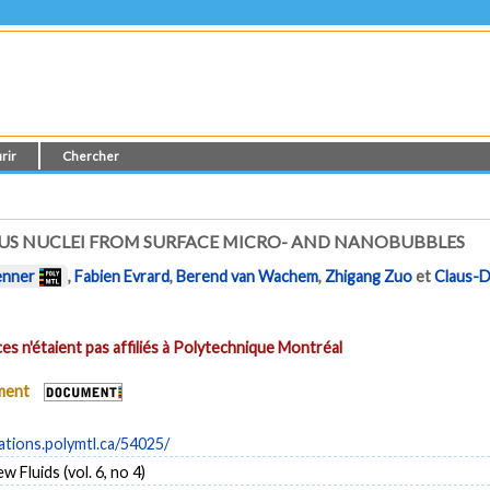
rir
Chercher
US NUCLEI FROM SURFACE MICRO- AND NANOBUBBLES
enner
,
Fabien Evrard
,
Berend van Wachem
,
Zhigang Zuo
et
Claus-D
es n'étaient pas affiliés à Polytechnique Montréal
ument
cations.polymtl.ca/54025/
w Fluids (vol. 6, no 4)